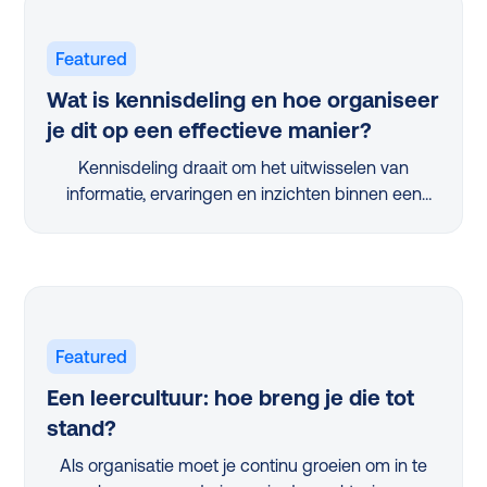
Featured
Wat is kennisdeling en hoe organiseer
je dit op een effectieve manier?
Kennisdeling draait om het uitwisselen van
informatie, ervaringen en inzichten binnen een
organisatie. Het is een proces waardoor iedereen
slimmer, efficiënter en beter geïnformeerd wordt.
Maar waarom is het juist nu zo belangrijk dat
medewerkers hun kennis delen met collega’s?
Simpel: we leven in een tijd waarin kennis de
sleutel is tot innovatie en concurrentievoordeel. In
Featured
dit artikel ontdek je alles wat je moet weten over
Een leercultuur: hoe breng je die tot
kennisdeling: van de verschillende vormen van
stand?
kennis tot de voordelen voor je organisatie en de
uitdagingen die je kunt tegenkomen. Je krijgt ook
Als organisatie moet je continu groeien om in te
praktische tips en leert hoe onze slimme tools