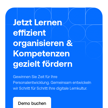
Jetzt Lernen
effizient
organisieren &
Kompetenzen
gezielt fördern
Gewinnen Sie Zeit für Ihre
Personalentwicklung. Gemeinsam entwickeln
wir Schritt für Schritt Ihre digitale Lernkultur.
Demo buchen