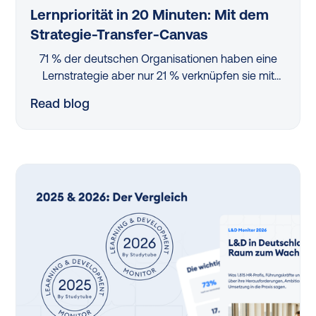
Lernpriorität in 20 Minuten: Mit dem
Strategie-Transfer-Canvas
71 % der deutschen Organisationen haben eine
Lernstrategie aber nur 21 % verknüpfen sie mit
Unternehmenszielen. Dieser Blog erklärt, wie das
Read blog
Strategie-Transfer-Canvas — mitgestaltet von
L&D-Strategin Dr. Cornelia Hattula — die Lücke
dazwischen schließt. In sechs Feldern, in rund 20
Minuten.