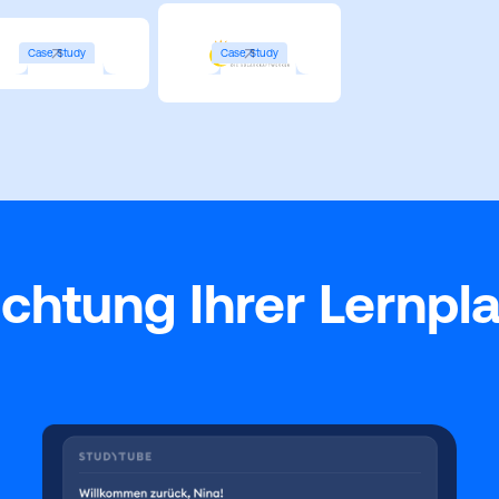
Case Study
Case Study
chtung Ihrer Lernpla