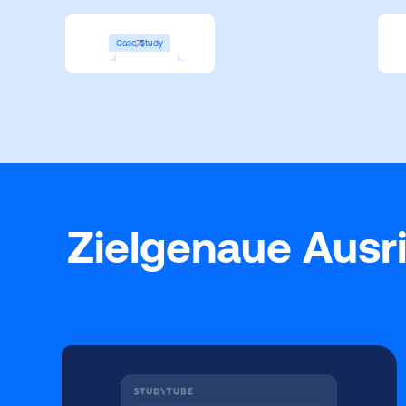
Case Study
Zielgenaue Ausri