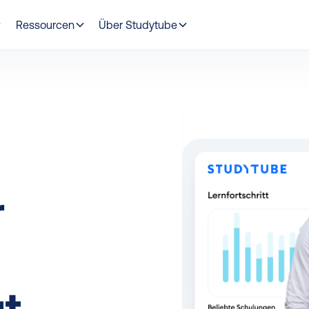
Ressourcen
Über Studytube
r
t