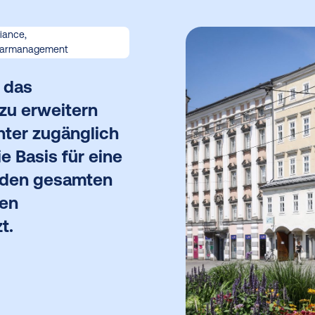
iance,
armanagement
 das
 zu erweitern
hter zugänglich
e Basis für eine
 den gesamten
gen
t.