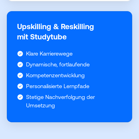
Upskilling & Reskilling
mit Studytube
Klare Karrierewege
Dynamische, fortlaufende
Kompetenzentwicklung
Personalisierte Lernpfade
Stetige Nachverfolgung der
Umsetzung