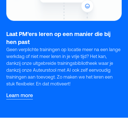
Laat PM’ers leren op een manier die bij
hen past
Geen verplichte trainingen op locatie meer na een lange
werkdag of niet meer leren in je vrije tijd? Het kan,
dankzij onze uitgebreide trainingsbibliotheek waar je
dankzij onze Auteurstool met AI ook zelf eenvoudig
trainingen aan toevoegt. Zo maken we het leren een
stuk flexibeler. En dat motiveert!
Learn more