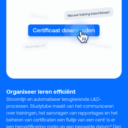
Organiseer leren efficiënt
Stroomlijn en automatiseer terugkerende L&D-
processen. Studytube maakt van het communiceren
over trainingen, het aanvragen van rapportages en het
beheren van certificaten een fluitje van een cent! Is er
een hercertificering nodig op een bepaalde datum? Dan