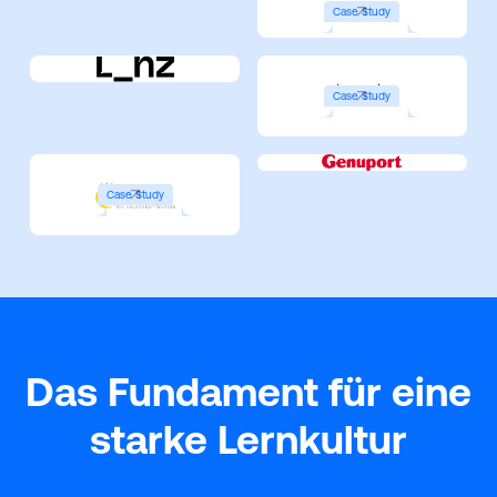
Case Study
Case Study
Case Study
Das Fundament für eine
starke Lernkultur