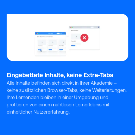
Eingebettete Inhalte, keine Extra-Tabs
Alle Inhalte befinden sich direkt in Ihrer Akademie –
keine zusätzlichen Browser-Tabs, keine Weiterleitungen.
Ihre Lernenden bleiben in einer Umgebung und
profitieren von einem nahtlosen Lernerlebnis mit
einheitlicher Nutzererfahrung.