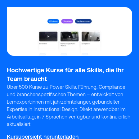
Hochwertige Kurse für alle Skills, die Ihr
Team braucht
Über 500 Kurse zu Power Skills, Führung, Compliance
und branchenspezifischen Themen – entwickelt von
Lernexpert:innen mit jahrzehntelanger, gebündelter
Expertise in Instructional Design. Direkt anwendbar im
Arbeitsalltag, in 7 Sprachen verfügbar und kontinuierlich
aktualisiert.
Kursübersicht herunterladen