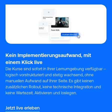
‍Kein Implementierungsaufwand, mit
einem Klick live
Die Kurse sind sofort in Ihrer Lernumgebung verfügbar –
logisch vorstrukturiert und stetig wachsend, ohne
manuellen Aufwand auf Ihrer Seite. Es gibt keinen
zusätzlichen Rollout, keine technische Integration und
keine Wartezeit. Aktivieren und loslegen.
Jetzt live erleben