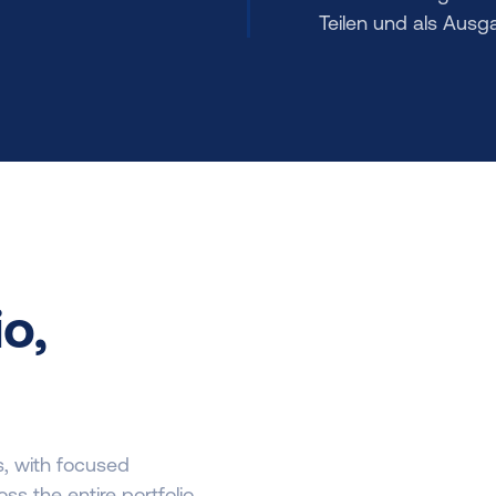
Teilen und als Aus
io,
s, with focused
s the entire portfolio.