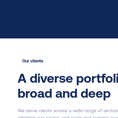
Our clients
A diverse portfol
broad and deep
We serve clients across a wide range of sector
attention per sector, and scale and synergy acros