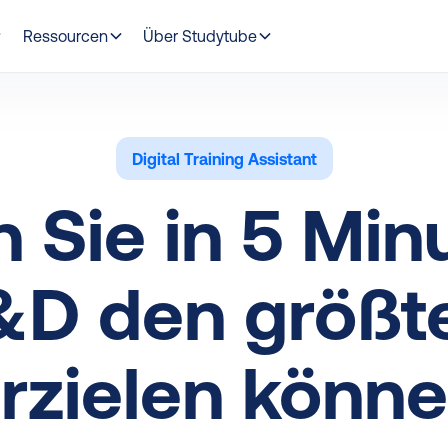
Ressourcen
Über Studytube
Digital Training Assistant
n Sie in 5 Min
L&D den größt
rzielen könn