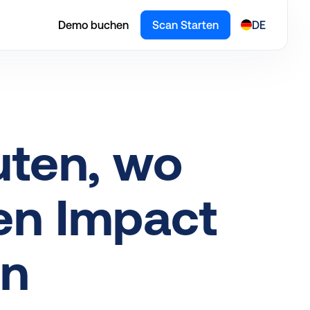
Demo buchen
Scan Starten
DE
uten, wo
en Impact
en