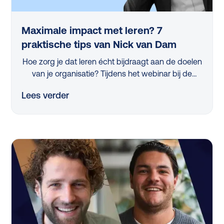
Maximale impact met leren? 7
praktische tips van Nick van Dam
Hoe zorg je dat leren écht bijdraagt aan de doelen
van je organisatie? Tijdens het webinar bij de
lancering van de L&D Monitor 2025 deelde
Lees verder
professor Nick van Dam 7 concrete tips die iedere
L&D-professional vandaag nog kan toepassen.
Van strategische skillanalyse tot het activeren van
managers en het slim meten van impact, in dit
artikel vind je de belangrijkste inzichten op een rij.