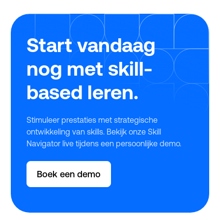
(Studytube) haarfijn uit hoe jij dit jaar zonder
stress, snel en eenvoudig gebruikmaakt van deze
regeling.
Start vandaag
nog met skill-
based leren.
Stimuleer prestaties met strategische
ontwikkeling van skills. Bekijk onze Skill
Navigator live tijdens een persoonlijke demo.
Boek een demo