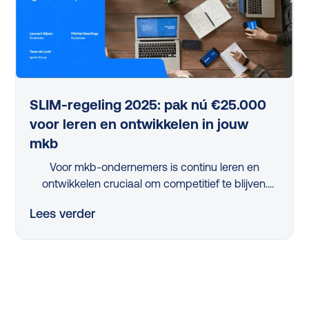
maakt voor je organisatie.
SLIM-regeling 2025: pak nú €25.000
voor leren en ontwikkelen in jouw
mkb
Voor mkb-ondernemers is continu leren en
ontwikkelen cruciaal om competitief te blijven.
Maar met beperkte tijd en middelen is dit een
Lees verder
flinke uitdaging. Dus, hoe pak je dit slim aan?
Dankzij de vernieuwde, nóg eenvoudigere SLIM-
regeling kan je in 2025 als mkb-bedrijf tot wel
€25.000 scoren om jouw leerprogramma’s te
verbeteren. Tijdens ons webinar legden experts
Twan de Laat (Ignite Group) en Michiel Geerlings