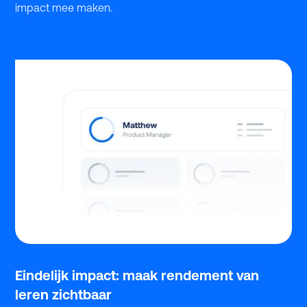
impact mee maken.
Eindelijk impact: maak rendement van
leren zichtbaar