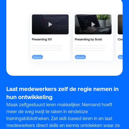
Laat medewerkers zelf de regie nemen in
hun ontwikkeling
Maak zelfgestuurd leren makkelijker. Niemand hoeft
meer de weg kwijt te raken in eindeloze
trainingsbibliotheken. Zet skill-based leren in en laat
medewerkers direct skills en kennis ontdekken waar ze