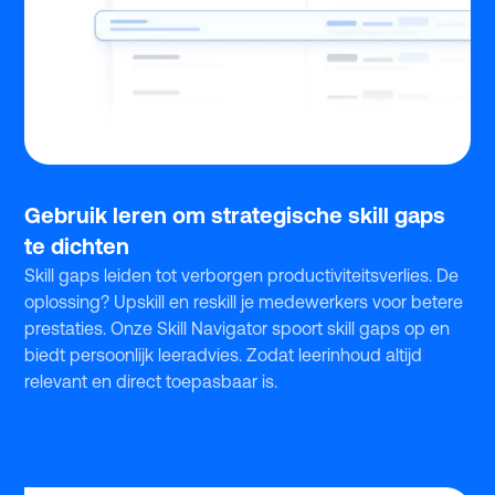
Gebruik leren om strategische skill gaps
te dichten
Skill gaps leiden tot verborgen productiviteitsverlies. De
oplossing? Upskill en reskill je medewerkers voor betere
prestaties. Onze Skill Navigator spoort skill gaps op en
biedt persoonlijk leeradvies. Zodat leerinhoud altijd
relevant en direct toepasbaar is.