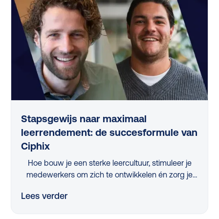
Stapsgewijs naar maximaal
leerrendement: de succesformule van
Ciphix
Hoe bouw je een sterke leercultuur, stimuleer je
medewerkers om zich te ontwikkelen én zorg je
ervoor dat de juiste skills ontwikkeld worden?
Lees verder
Tijdens het webinar 'Stapsgewijs naar maximaal
leerrendement met Ciphix’ kregen L&D-