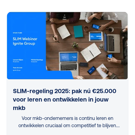
professionals uit het mkb hierop een helder
antwoord. Gerónimo Gerrissen (Ciphix) en Frank
Stoer (Studytube) deelden praktische inzichten en
Ciphix’ bewezen aanpak, waarbij de ‘10% regel’
centraal staat. Ontdek in dit webinar-verslag hoe
je leren slim en gefaseerd oppakt en ontwikkeling
niet alleen toegankelijk, maar ook direct waardevol
maakt voor je organisatie.
SLIM-regeling 2025: pak nú €25.000
voor leren en ontwikkelen in jouw
mkb
Voor mkb-ondernemers is continu leren en
ontwikkelen cruciaal om competitief te blijven.
Maar met beperkte tijd en middelen is dit een