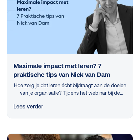
Maximale impact met leren? 7
praktische tips van Nick van Dam
Hoe zorg je dat leren écht bijdraagt aan de doelen
van je organisatie? Tijdens het webinar bij de
lancering van de L&D Monitor 2025 deelde
Lees verder
professor Nick van Dam 7 concrete tips die iedere
L&D-professional vandaag nog kan toepassen.
Van strategische skillanalyse tot het activeren van
managers en het slim meten van impact, in dit
artikel vind je de belangrijkste inzichten op een rij.