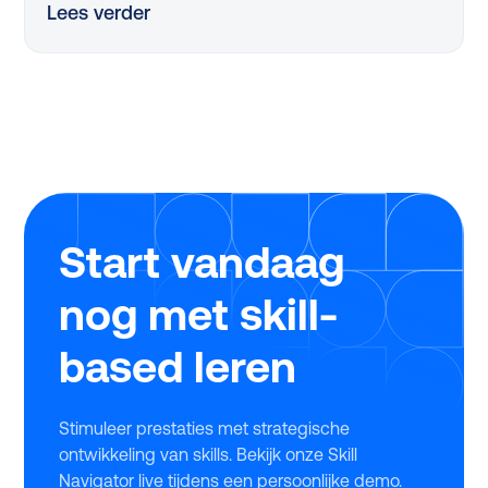
Lees verder
flinke uitdaging. Dus, hoe pak je dit slim aan?
Dankzij de vernieuwde, nóg eenvoudigere SLIM-
regeling kan je in 2025 als mkb-bedrijf tot wel
€25.000 scoren om jouw leerprogramma’s te
verbeteren. Tijdens ons webinar legden experts
Twan de Laat (Ignite Group) en Michiel Geerlings
(Studytube) haarfijn uit hoe jij dit jaar zonder
stress, snel en eenvoudig gebruikmaakt van deze
regeling.
Start vandaag
nog met skill-
based leren
Stimuleer prestaties met strategische
ontwikkeling van skills. Bekijk onze Skill
Navigator live tijdens een persoonlijke demo.