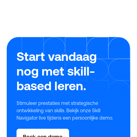
regeling kan je in 2025 als mkb-bedrijf tot wel
€25.000 scoren om jouw leerprogramma’s te
verbeteren. Tijdens ons webinar legden experts
Twan de Laat (Ignite Group) en Michiel Geerlings
(Studytube) haarfijn uit hoe jij dit jaar zonder
stress, snel en eenvoudig gebruikmaakt van deze
regeling.
Start vandaag
nog met skill-
based leren.
Stimuleer prestaties met strategische
ontwikkeling van skills. Bekijk onze Skill
Navigator live tijdens een persoonlijke demo.
Boek een demo