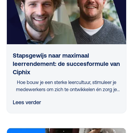
Stapsgewijs naar maximaal
leerrendement: de succesformule van
Ciphix
Hoe bouw je een sterke leercultuur, stimuleer je
medewerkers om zich te ontwikkelen én zorg je
ervoor dat de juiste skills ontwikkeld worden?
Lees verder
Tijdens het webinar 'Stapsgewijs naar maximaal
leerrendement met Ciphix’ kregen L&D-
professionals uit het mkb hierop een helder
antwoord. Gerónimo Gerrissen (Ciphix) en Frank
Stoer (Studytube) deelden praktische inzichten en