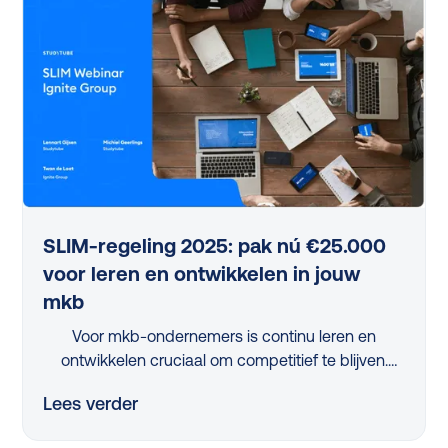
Ciphix’ bewezen aanpak, waarbij de ‘10% regel’
centraal staat. Ontdek in dit webinar-verslag hoe
je leren slim en gefaseerd oppakt en ontwikkeling
niet alleen toegankelijk, maar ook direct waardevol
maakt voor je organisatie.
SLIM-regeling 2025: pak nú €25.000
voor leren en ontwikkelen in jouw
mkb
Voor mkb-ondernemers is continu leren en
ontwikkelen cruciaal om competitief te blijven.
Maar met beperkte tijd en middelen is dit een
Lees verder
flinke uitdaging. Dus, hoe pak je dit slim aan?
Dankzij de vernieuwde, nóg eenvoudigere SLIM-