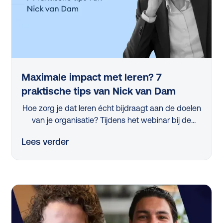
Maximale impact met leren? 7
praktische tips van Nick van Dam
Hoe zorg je dat leren écht bijdraagt aan de doelen
van je organisatie? Tijdens het webinar bij de
lancering van de L&D Monitor 2025 deelde
Lees verder
professor Nick van Dam 7 concrete tips die iedere
L&D-professional vandaag nog kan toepassen.
Van strategische skillanalyse tot het activeren van
managers en het slim meten van impact, in dit
artikel vind je de belangrijkste inzichten op een rij.