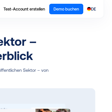
Test-Account erstellen
Demo buchen
DE
ektor –
rblick
öffentlichen Sektor – von