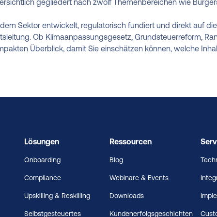
rsichtlich gegliedert nach zwölf Themenbereichen wie Bürgers
 dem Sektor entwickelt, regulatorisch fundiert und direkt auf di
Amtsleitung. Ob Klimaanpassungsgesetz, Grundsteuerreform,
pakten Überblick, damit Sie einschätzen können, welche Inhalte
Lösungen
Ressourcen
Serv
Onboarding
Blog
Tech
Compliance
Webinare & Events
Integ
Upskilling & Reskilling
Downloads
Impl
Selbstgesteuertes
Kundenerfolgsgeschichten
Cust