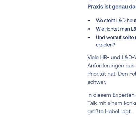
Praxis ist genau da
Wo steht L&D heut
Wie richtet man L
Und worauf sollte
erzielen?
Viele HR- und L&D-V
Anforderungen aus d
Priorität hat. Den F
schwer.
In diesem Experten
Talk mit einem konk
größte Hebel liegt.