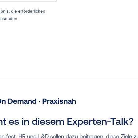
On Demand · Praxisnah
 es in diesem Experten-Talk?
en fest. HR und L&D sollen dazu beitragen, diese Ziele z