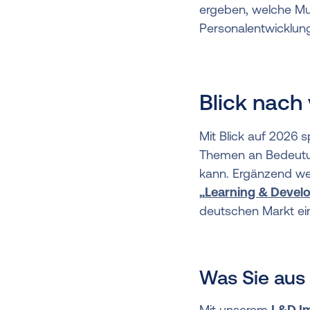
ergeben, welche Mu
Personalentwicklun
Blick nach
Mit Blick auf 2026
s
Themen an Bedeutun
kann. Ergänzend wer
„
Learning & Devel
deutschen Markt ei
Was Sie aus
Mit unserem
L&D I