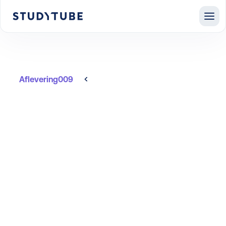
Aflevering
009
Alle afleveringen
Hoe je als L&D-
professional verhalen
bouwt die verandering
laten landen.
L&D is in transitie en die transitie vraagt één
vaardigheid die de meeste L&D professionals