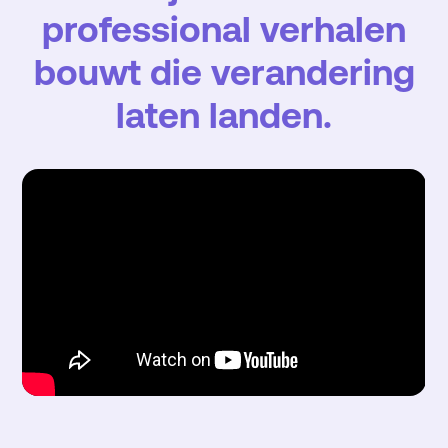
professional verhalen
bouwt die verandering
laten landen.