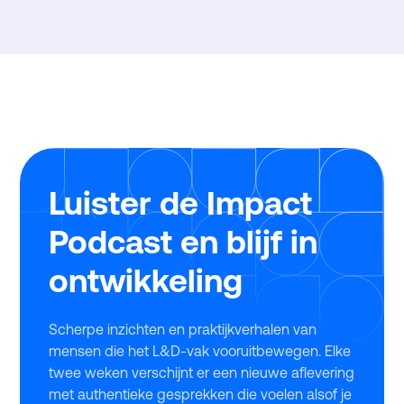
Luister de Impact
Podcast en blijf in
ontwikkeling
Scherpe inzichten en praktijkverhalen van
mensen die het L&D-vak vooruitbewegen. Elke
twee weken verschijnt er een nieuwe aflevering
met authentieke gesprekken die voelen alsof je