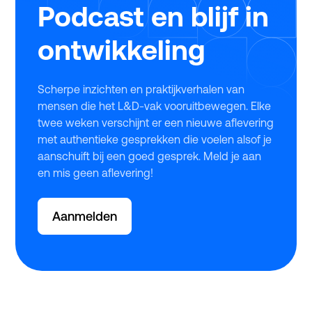
Podcast en blijf in
ontwikkeling
Scherpe inzichten en praktijkverhalen van
mensen die het L&D-vak vooruitbewegen. Elke
twee weken verschijnt er een nieuwe aflevering
met authentieke gesprekken die voelen alsof je
aanschuift bij een goed gesprek. Meld je aan
en mis geen aflevering!
Aanmelden