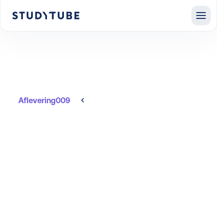
Aflevering
009
Alle afleveringen
Hoe je als L&D-
professional verhalen
bouwt die
verandering laten