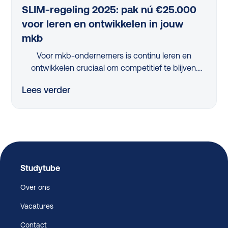
SLIM-regeling 2025: pak nú €25.000
voor leren en ontwikkelen in jouw
mkb
Voor mkb-ondernemers is continu leren en
ontwikkelen cruciaal om competitief te blijven.
Maar met beperkte tijd en middelen is dit een
Lees verder
flinke uitdaging. Dus, hoe pak je dit slim aan?
Dankzij de vernieuwde, nóg eenvoudigere SLIM-
regeling kan je in 2025 als mkb-bedrijf tot wel
€25.000 scoren om jouw leerprogramma’s te
verbeteren. Tijdens ons webinar legden experts
Twan de Laat (Ignite Group) en Michiel Geerlings
(Studytube) haarfijn uit hoe jij dit jaar zonder
Studytube
stress, snel en eenvoudig gebruikmaakt van deze
Over ons
regeling.
Vacatures
Contact