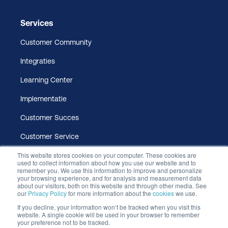
Services
Customer Community
Integraties
Learning Center
Implementatie
Customer Succes
Customer Service
This website stores cookies on your computer. These cookies are
used to collect information about how you use our website and to
remember you. We use this information to improve and personalize
your browsing experience, and for analysis and measurement data
about our visitors, both on this website and through other media. See
our
Privacy Policy
for more information about the
cookies
we use.
If you decline, your information won’t be tracked when you visit this
website. A single cookie will be used in your browser to remember
© 2026 Studytube B.V. | KVK: 51290901 | BTW:
your preference not to be tracked.