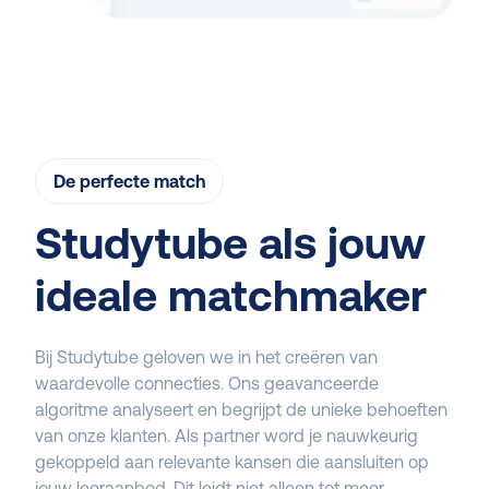
De perfecte match
Studytube als jouw
ideale matchmaker
Bij Studytube geloven we in het creëren van
waardevolle connecties. Ons geavanceerde
algoritme analyseert en begrijpt de unieke behoeften
van onze klanten. Als partner word je nauwkeurig
gekoppeld aan relevante kansen die aansluiten op
jouw leeraanbod. Dit leidt niet alleen tot meer