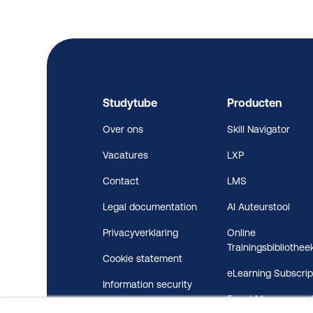
Studytube
Producten
Over ons
Skill Navigator
Vacatures
LXP
Contact
LMS
Legal documentation
AI Auteurstool
Privacyverklaring
Online
Trainingsbibliothee
Cookie statement
eLearning Subscrip
Information security
Event Managemen