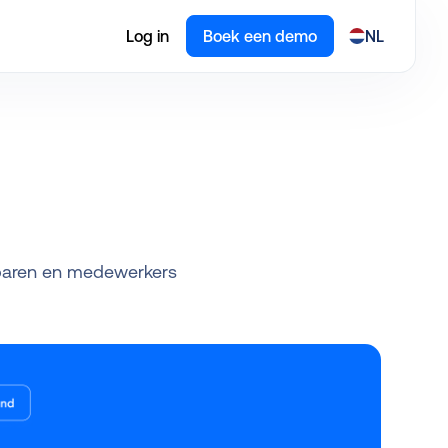
Log in
Boek een demo
NL
esparen en medewerkers