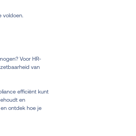
e voldoen.
e mogen? Voor HR-
inzetbaarheid van
iance efficiënt kunt
 behoudt en
en ontdek hoe je