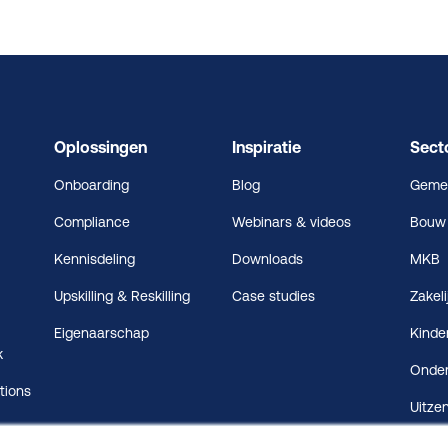
Oplossingen
Inspiratie
Sect
Onboarding
Blog
Geme
Compliance
Webinars & videos
Bouw
Kennisdeling
Downloads
MKB
Upskilling & Reskilling
Case studies
Zakeli
Eigenaarschap
Kinde
k
Onder
tions
Uitze
t
Zorg