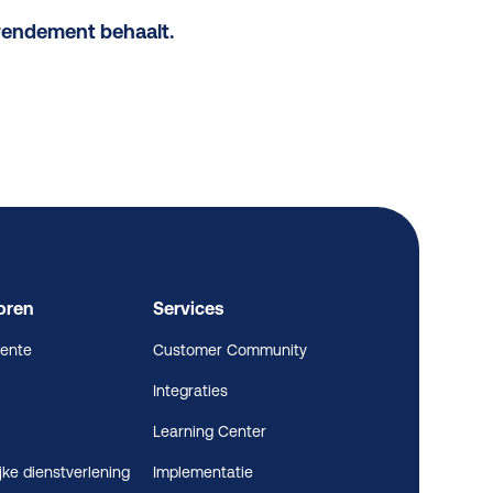
rrendement behaalt.
oren
Services
ente
Customer Community
Integraties
Learning Center
jke dienstverlening
Implementatie