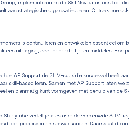
Group, implementeren ze de Skill Navigator, een tool die sk
elt aan strategische organisatiedoelen. Ontdek hoe ook 
emers is continu leren en ontwikkelen essentieel om bij 
aak een uitdaging, door beperkte tijd en middelen. Hoe pa
 je hoe AP Support de SLIM-subsidie succesvol heeft a
aar skill-based leren. Samen met AP Support laten we zi
reel en planmatig kunt vormgeven met behulp van de Skil
an Studytube vertelt je alles over de vernieuwde SLIM-r
nvoudigde processen en nieuwe kansen. Daarnaast del