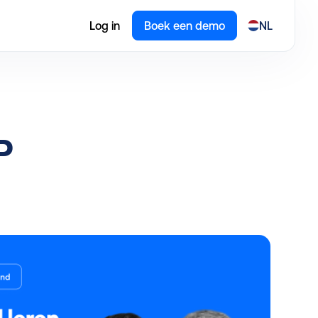
Log in
Boek een demo
NL
P