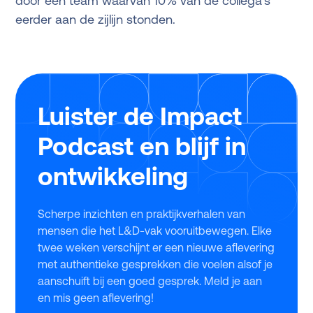
door een team waarvan 10% van de collega's
eerder aan de zijlijn stonden.
Luister de Impact
Podcast en blijf in
ontwikkeling
Scherpe inzichten en praktijkverhalen van
mensen die het L&D-vak vooruitbewegen. Elke
twee weken verschijnt er een nieuwe aflevering
met authentieke gesprekken die voelen alsof je
aanschuift bij een goed gesprek. Meld je aan
en mis geen aflevering!