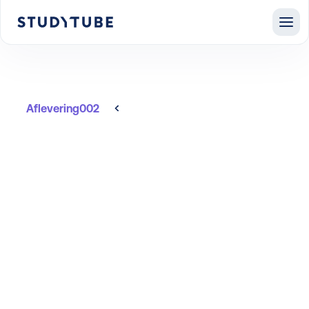
Aflevering
002
Alle afleveringen
De mindsetshift achter
skill-based
talentontwikkeling
Na 20 jaar bouwen aan lerende organisaties bij
onder andere Coca-Cola, Essent en Royal
Swinkels ziet Frank van Loon één ding steeds
duidelijker: functiegericht denken vertraagt