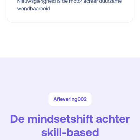
Nieuwsgierigheid is de motor achter duurzame
wendbaarheid
Aflevering
002
De mindsetshift achter
skill-based