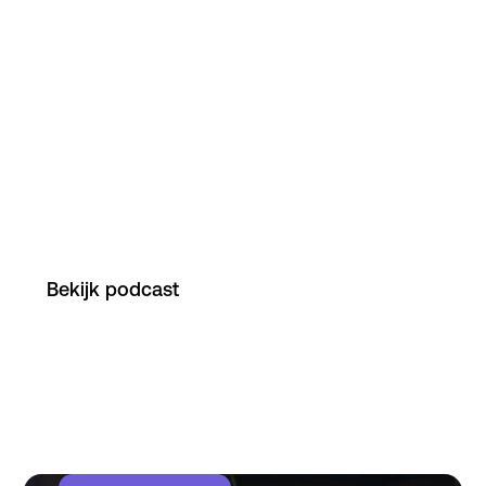
wendbaarheid. Functietitels bieden duidelijkheid,
maar de inhoud van het werk verschuift continu
— waardoor functies steeds minder zeggen over
wat iemand werkelijk kan. De vraag die oppopt?
Hoe kun je het anders organiseren? Van
functiegericht naar skill-based. Van opleiden naar
leren verankeren in het werk. In deze aflevering
hoor je wat die shift vraagt én wat het oplevert.
Bekijk podcast
of luister op