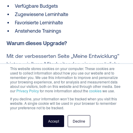
Verfügbare Budgets
Zugewiesene Lerninhalte
Favorisierte Lerninhalte
Anstehende Trainings
Warum dieses Upgrade?
Mit der verbesserten Seite „Meine Entwicklung“
bieten wir Ihren Mitarbeitenden eine persönliche,
This website stores cookies on your computer. These cookies are
attraktive und vollständige Übersicht über ihren
used to collect information about how you use our website and to
remember you. We use this information to improve and personalize
Lernweg. So können Sie noch mehr aus Ihrer
your browsing experience, and for analysis and measurement data
about our visitors, both on this website and through other media. See
Akademie herausholen – und Lernen macht
our
Privacy Policy
for more information about the
cookies
we use.
wieder richtig Spaß.
If you decline, your information won’t be tracked when you visit this
website. A single cookie will be used in your browser to remember
your preference not to be tracked.
Accept
Decline