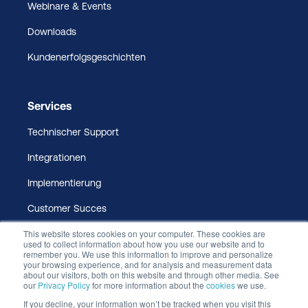
Webinare & Events
Downloads
Kundenerfolgsgeschichten
Services
Technischer Support
Integrationen
Implementierung
Customer Succes
This website stores cookies on your computer. These cookies are
used to collect information about how you use our website and to
remember you. We use this information to improve and personalize
your browsing experience, and for analysis and measurement data
about our visitors, both on this website and through other media. See
our
Privacy Policy
for more information about the
cookies
we use.
If you decline, your information won’t be tracked when you visit this