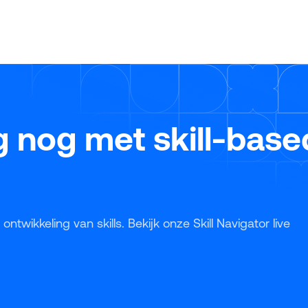
een helder antwoord. Gerónimo Gerrissen
(Ciphix) en Frank Stoer (Studytube) deelden
praktische inzichten en Ciphix’ bewezen
aanpak, waarbij de ‘10% regel’ centraal staat.
Ontdek in dit webinar-verslag hoe je leren slim
en gefaseerd oppakt en ontwikkeling niet
alleen toegankelijk, maar ook direct waardevol
maakt voor je organisatie.
g nog met skill-base
ntwikkeling van skills. Bekijk onze Skill Navigator live