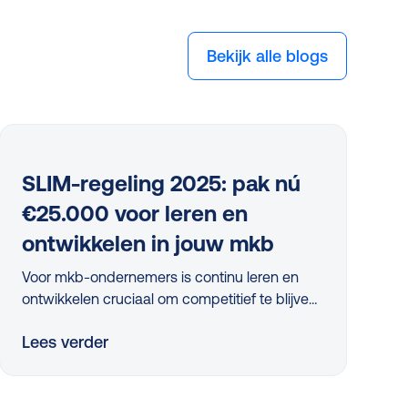
Bekijk alle blogs
SLIM-regeling 2025: pak nú
€25.000 voor leren en
ontwikkelen in jouw mkb
Voor mkb-ondernemers is continu leren en
ontwikkelen cruciaal om competitief te blijven.
Maar met beperkte tijd en middelen is dit een
Lees verder
flinke uitdaging. Dus, hoe pak je dit slim aan?
Dankzij de vernieuwde, nóg eenvoudigere
SLIM-regeling kan je in 2025 als mkb-bedrijf