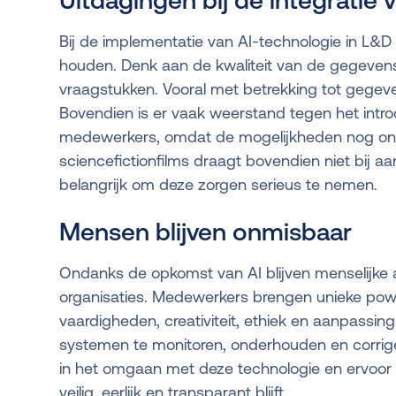
Uitdagingen bij de integratie 
Bij de implementatie van AI-technologie in L&D
houden. Denk aan de kwaliteit van de gegevens
vraagstukken. Vooral met betrekking tot gegev
Bovendien is er vaak weerstand tegen het intr
medewerkers, omdat de mogelijkheden nog onvo
sciencefictionfilms draagt bovendien niet bij aa
belangrijk om deze zorgen serieus te nemen.
Mensen blijven onmisbaar
Ondanks de opkomst van AI blijven menselijke
organisaties. Medewerkers brengen unieke power
vaardigheden, creativiteit, ethiek en aanpassi
systemen te monitoren, onderhouden en corrige
in het omgaan met deze technologie en ervoor 
veilig, eerlijk en transparant blijft.