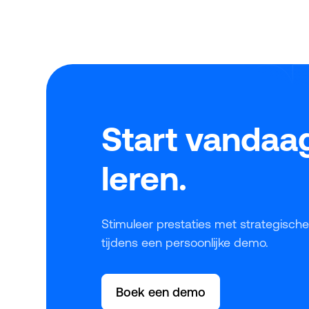
tot het activeren van managers en het slim
meten van impact, in dit artikel vind je de
belangrijkste inzichten op een rij.
Start vandaa
leren.
Stimuleer prestaties met strategische o
tijdens een persoonlijke demo.
Boek een demo