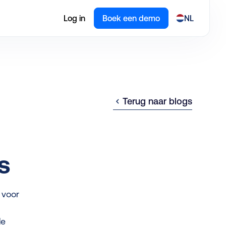
Log in
Boek een demo
NL
Terug naar blogs
s
l voor
le