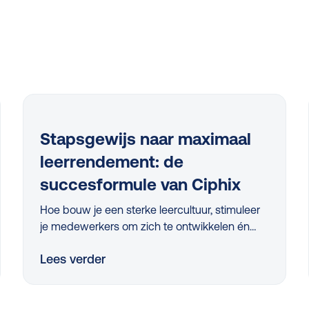
n
Stapsgewijs naar maximaal
leerrendement: de
succesformule van Ciphix
Hoe bouw je een sterke leercultuur, stimuleer
je medewerkers om zich te ontwikkelen én
zorg je ervoor dat de juiste skills ontwikkeld
Lees verder
worden? Tijdens het webinar 'Stapsgewijs
naar maximaal leerrendement met Ciphix’
kregen L&D-professionals uit het mkb hierop