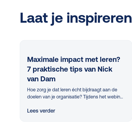
Laat je inspirere
Maximale impact met leren?
7 praktische tips van Nick
van Dam
Hoe zorg je dat leren écht bijdraagt aan de
doelen van je organisatie? Tijdens het webinar
bij de lancering van de L&D Monitor 2025
Lees verder
deelde professor Nick van Dam 7 concrete
tips die iedere L&D-professional vandaag nog
kan toepassen. Van strategische skillanalyse