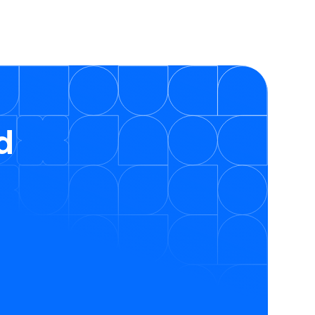
tot wel €25.000 scoren om jouw
leerprogramma’s te verbeteren. Tijdens ons
webinar legden experts Twan de Laat (Ignite
Group) en Michiel Geerlings (Studytube)
haarfijn uit hoe jij dit jaar zonder stress, snel en
eenvoudig gebruikmaakt van deze regeling.
d