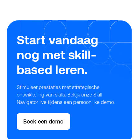
verbeteren. Tijdens ons webinar legden experts
Twan de Laat (Ignite Group) en Michiel Geerlings
(Studytube) haarfijn uit hoe jij dit jaar zonder
stress, snel en eenvoudig gebruikmaakt van deze
regeling.
Start vandaag
nog met skill-
based leren.
Stimuleer prestaties met strategische
ontwikkeling van skills. Bekijk onze Skill
Navigator live tijdens een persoonlijke demo.
Boek een demo