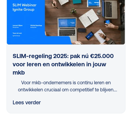
je leren slim en gefaseerd oppakt en ontwikkeling
niet alleen toegankelijk, maar ook direct waardevol
maakt voor je organisatie.
SLIM-regeling 2025: pak nú €25.000
voor leren en ontwikkelen in jouw
mkb
Voor mkb-ondernemers is continu leren en
ontwikkelen cruciaal om competitief te blijven.
Maar met beperkte tijd en middelen is dit een
Lees verder
flinke uitdaging. Dus, hoe pak je dit slim aan?
Dankzij de vernieuwde, nóg eenvoudigere SLIM-
regeling kan je in 2025 als mkb-bedrijf tot wel
€25.000 scoren om jouw leerprogramma’s te