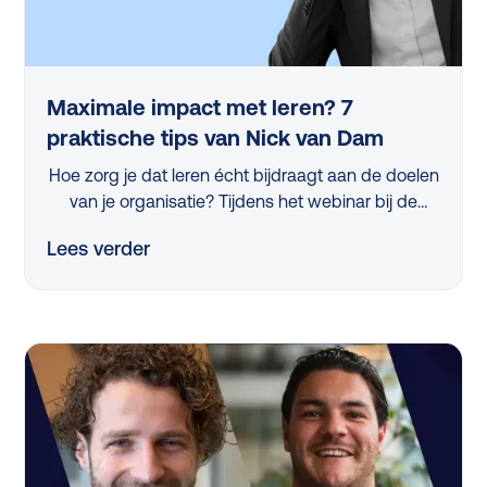
Maximale impact met leren? 7
praktische tips van Nick van Dam
Hoe zorg je dat leren écht bijdraagt aan de doelen
van je organisatie? Tijdens het webinar bij de
lancering van de L&D Monitor 2025 deelde
Lees verder
professor Nick van Dam 7 concrete tips die iedere
L&D-professional vandaag nog kan toepassen.
Van strategische skillanalyse tot het activeren van
managers en het slim meten van impact, in dit
artikel vind je de belangrijkste inzichten op een rij.