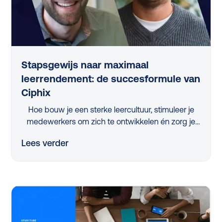
Stapsgewijs naar maximaal
leerrendement: de succesformule van
Ciphix
Hoe bouw je een sterke leercultuur, stimuleer je
medewerkers om zich te ontwikkelen én zorg je
ervoor dat de juiste skills ontwikkeld worden?
Lees verder
Tijdens het webinar 'Stapsgewijs naar maximaal
leerrendement met Ciphix’ kregen L&D-
professionals uit het mkb hierop een helder
antwoord. Gerónimo Gerrissen (Ciphix) en Frank
Stoer (Studytube) deelden praktische inzichten en
Ciphix’ bewezen aanpak, waarbij de ‘10% regel’
centraal staat. Ontdek in dit webinar-verslag hoe