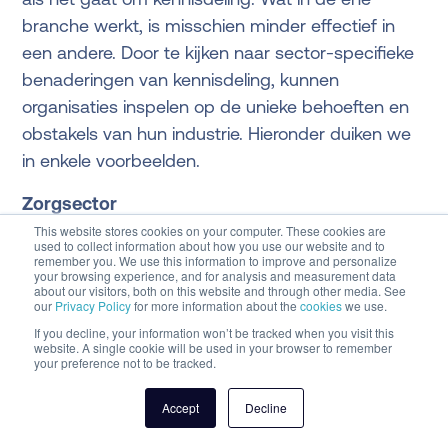
branche werkt, is misschien minder effectief in
een andere. Door te kijken naar sector-specifieke
benaderingen van kennisdeling, kunnen
organisaties inspelen op de unieke behoeften en
obstakels van hun industrie. Hieronder duiken we
in enkele voorbeelden.
Zorgsector
In de zorg is snelle toegang tot de juiste kennis
This website stores cookies on your computer. These cookies are
used to collect information about how you use our website and to
vaak van levensbelang. Denk aan protocollen,
remember you. We use this information to improve and personalize
your browsing experience, and for analysis and measurement data
medische richtlijnen en patiënteninformatie.
about our visitors, both on this website and through other media. See
our
Privacy Policy
for more information about the
cookies
we use.
Kennisdeling zorgt ervoor dat artsen,
If you decline, your information won’t be tracked when you visit this
verpleegkundigen en andere zorgprofessionals
website. A single cookie will be used in your browser to remember
your preference not to be tracked.
altijd toegang hebben tot de meest actuele
informatie, wat bijdraagt aan een betere
Accept
Decline
patiëntenzorg. Een uitdaging in deze sector is de
tijdsdruk waaronder zorgmedewerkers werken.