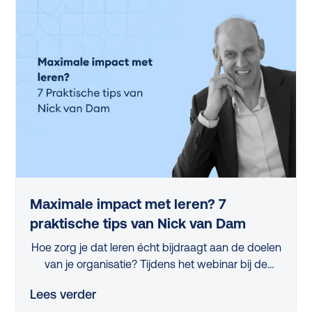
Maximale impact met leren? 7
praktische tips van Nick van Dam
Hoe zorg je dat leren écht bijdraagt aan de doelen
van je organisatie? Tijdens het webinar bij de
lancering van de L&D Monitor 2025 deelde
Lees verder
professor Nick van Dam 7 concrete tips die iedere