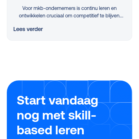
Voor mkb-ondernemers is continu leren en
ontwikkelen cruciaal om competitief te blijven.
Maar met beperkte tijd en middelen is dit een
Lees verder
flinke uitdaging. Dus, hoe pak je dit slim aan?
Dankzij de vernieuwde, nóg eenvoudigere SLIM-
regeling kan je in 2025 als mkb-bedrijf tot wel
€25.000 scoren om jouw leerprogramma’s te
verbeteren. Tijdens ons webinar legden experts
Twan de Laat (Ignite Group) en Michiel Geerlings
(Studytube) haarfijn uit hoe jij dit jaar zonder
stress, snel en eenvoudig gebruikmaakt van deze
regeling.
Start vandaag
nog met skill-
based leren