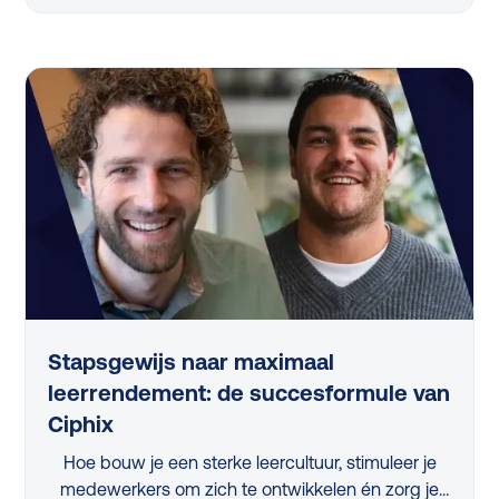
L&D-professional vandaag nog kan toepassen.
Van strategische skillanalyse tot het activeren van
managers en het slim meten van impact, in dit
artikel vind je de belangrijkste inzichten op een rij.
Stapsgewijs naar maximaal
leerrendement: de succesformule van
Ciphix
Hoe bouw je een sterke leercultuur, stimuleer je
medewerkers om zich te ontwikkelen én zorg je