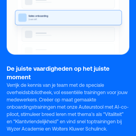
De juiste vaardigheden op het juiste
moment
Verrijk de kennis van je team met de speciale
overheidsbibliotheek, vol essentiële trainingen voor jouw
medewerkers. Creëer op maat gemaakte
onboardingstrainingen met onze Auteurstool met AI-co-
piloot, stimuleer breed leren met thema's als “Vitaliteit”
en “Klantvriendelijkheid” en vind snel toptrainingen bij
Wyzer Academie en Wolters Kluwer Schulinck.