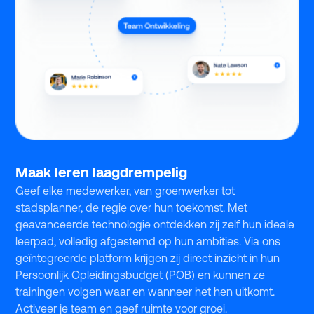
Maak leren laagdrempelig
Geef elke medewerker, van groenwerker tot
stadsplanner, de regie over hun toekomst. Met
geavanceerde technologie ontdekken zij zelf hun ideale
leerpad, volledig afgestemd op hun ambities. Via ons
geïntegreerde platform krijgen zij direct inzicht in hun
Persoonlijk Opleidingsbudget (POB) en kunnen ze
trainingen volgen waar en wanneer het hen uitkomt.
Activeer je team en geef ruimte voor groei.