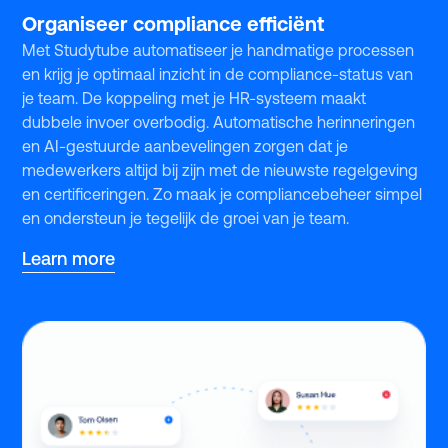
Organiseer compliance efficiënt
Met Studytube automatiseer je handmatige processen
en krijg je optimaal inzicht in de compliance-status van
je team. De koppeling met je HR-systeem maakt
dubbele invoer overbodig. Automatische herinneringen
en AI-gestuurde aanbevelingen zorgen dat je
medewerkers altijd bij zijn met de nieuwste regelgeving
en certificeringen. Zo maak je compliancebeheer simpel
en ondersteun je tegelijk de groei van je team.
Learn more