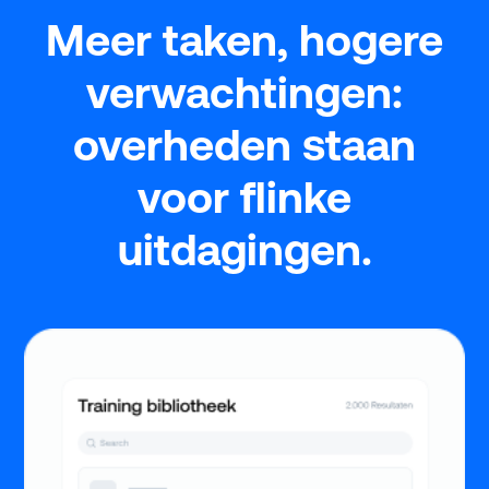
Meer taken, hogere
verwachtingen:
overheden staan
voor flinke
uitdagingen.