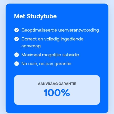
Met Studytube
Geoptimaliseerde urenverantwoording
Correct en volledig ingediende
aanvraag
Maximaal mogelijke subsidie
No cure, no pay garantie
AANVRAAG GARANTIE
100%