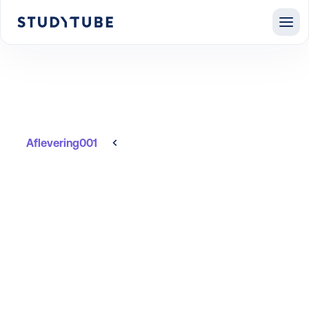
Aflevering
001
Alle afleveringen
De strategische
positie van L&D
opnieuw
gedefinieerd