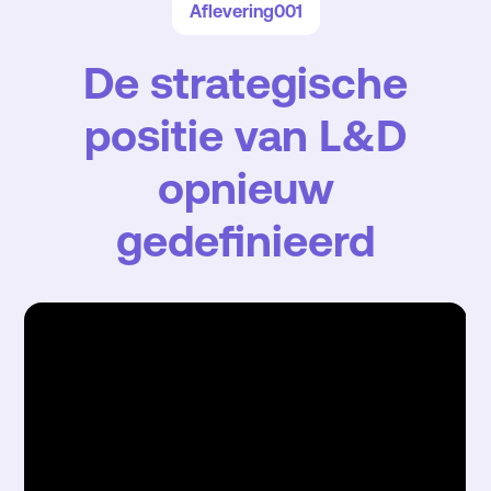
Aflevering
001
De strategische
positie van L&D
opnieuw
gedefinieerd