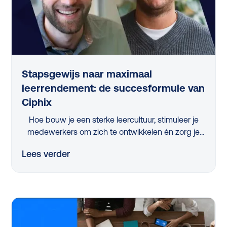
Stapsgewijs naar maximaal
leerrendement: de succesformule van
Ciphix
Hoe bouw je een sterke leercultuur, stimuleer je
medewerkers om zich te ontwikkelen én zorg je
ervoor dat de juiste skills ontwikkeld worden?
Lees verder
Tijdens het webinar 'Stapsgewijs naar maximaal
leerrendement met Ciphix’ kregen L&D-
professionals uit het mkb hierop een helder
antwoord. Gerónimo Gerrissen (Ciphix) en Frank
Stoer (Studytube) deelden praktische inzichten en
Ciphix’ bewezen aanpak, waarbij de ‘10% regel’