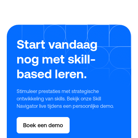
verbeteren. Tijdens ons webinar legden experts
Twan de Laat (Ignite Group) en Michiel Geerlings
(Studytube) haarfijn uit hoe jij dit jaar zonder
stress, snel en eenvoudig gebruikmaakt van deze
regeling.
Start vandaag
nog met skill-
based leren.
Stimuleer prestaties met strategische
ontwikkeling van skills. Bekijk onze Skill
Navigator live tijdens een persoonlijke demo.
Boek een demo