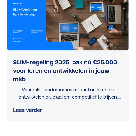
centraal staat. Ontdek in dit webinar-verslag hoe
je leren slim en gefaseerd oppakt en ontwikkeling
niet alleen toegankelijk, maar ook direct waardevol
maakt voor je organisatie.
SLIM-regeling 2025: pak nú €25.000
voor leren en ontwikkelen in jouw
mkb
Voor mkb-ondernemers is continu leren en
ontwikkelen cruciaal om competitief te blijven.
Maar met beperkte tijd en middelen is dit een
Lees verder
flinke uitdaging. Dus, hoe pak je dit slim aan?
Dankzij de vernieuwde, nóg eenvoudigere SLIM-
regeling kan je in 2025 als mkb-bedrijf tot wel
€25.000 scoren om jouw leerprogramma’s te