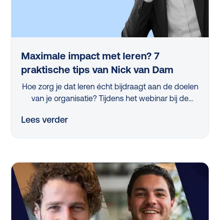
Maximale impact met leren? 7
praktische tips van Nick van Dam
Hoe zorg je dat leren écht bijdraagt aan de doelen
van je organisatie? Tijdens het webinar bij de
lancering van de L&D Monitor 2025 deelde
Lees verder
professor Nick van Dam 7 concrete tips die iedere
L&D-professional vandaag nog kan toepassen.
Van strategische skillanalyse tot het activeren van
managers en het slim meten van impact, in dit
artikel vind je de belangrijkste inzichten op een rij.