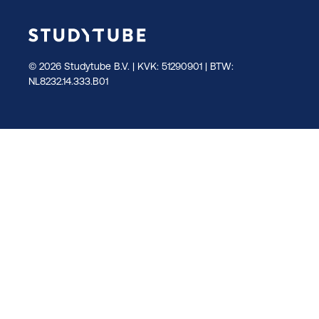
© 2026 Studytube B.V. | KVK: 51290901 | BTW:
NL8232.14.333.B01