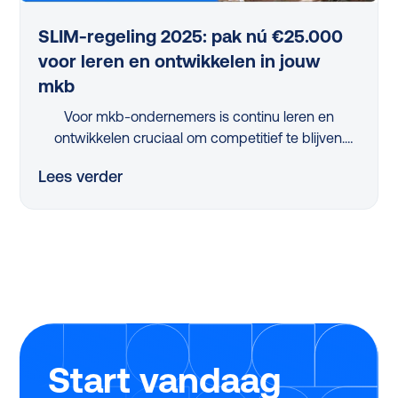
SLIM-regeling 2025: pak nú €25.000
voor leren en ontwikkelen in jouw
mkb
Voor mkb-ondernemers is continu leren en
ontwikkelen cruciaal om competitief te blijven.
Maar met beperkte tijd en middelen is dit een
Lees verder
flinke uitdaging. Dus, hoe pak je dit slim aan?
Dankzij de vernieuwde, nóg eenvoudigere SLIM-
regeling kan je in 2025 als mkb-bedrijf tot wel
€25.000 scoren om jouw leerprogramma’s te
verbeteren. Tijdens ons webinar legden experts
Twan de Laat (Ignite Group) en Michiel Geerlings
(Studytube) haarfijn uit hoe jij dit jaar zonder
stress, snel en eenvoudig gebruikmaakt van deze
regeling.
Start vandaag