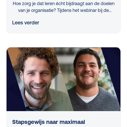
Hoe zorg je dat leren écht bijdraagt aan de doelen
van je organisatie? Tijdens het webinar bij de
lancering van de L&D Monitor 2025 deelde
Lees verder
professor Nick van Dam 7 concrete tips die iedere
L&D-professional vandaag nog kan toepassen.
Van strategische skillanalyse tot het activeren van
managers en het slim meten van impact, in dit
artikel vind je de belangrijkste inzichten op een rij.
Stapsgewijs naar maximaal