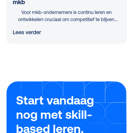
mkb
Voor mkb-ondernemers is continu leren en
ontwikkelen cruciaal om competitief te blijven.
Maar met beperkte tijd en middelen is dit een
Lees verder
flinke uitdaging. Dus, hoe pak je dit slim aan?
Dankzij de vernieuwde, nóg eenvoudigere SLIM-
regeling kan je in 2025 als mkb-bedrijf tot wel
€25.000 scoren om jouw leerprogramma’s te
verbeteren. Tijdens ons webinar legden experts
Twan de Laat (Ignite Group) en Michiel Geerlings
(Studytube) haarfijn uit hoe jij dit jaar zonder
stress, snel en eenvoudig gebruikmaakt van deze
regeling.
Start vandaag
nog met skill-
based leren.