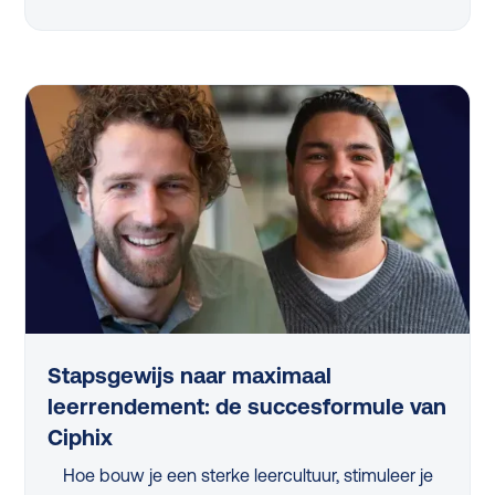
L&D-professional vandaag nog kan toepassen.
Van strategische skillanalyse tot het activeren van
managers en het slim meten van impact, in dit
artikel vind je de belangrijkste inzichten op een rij.
Stapsgewijs naar maximaal
leerrendement: de succesformule van
Ciphix
Hoe bouw je een sterke leercultuur, stimuleer je