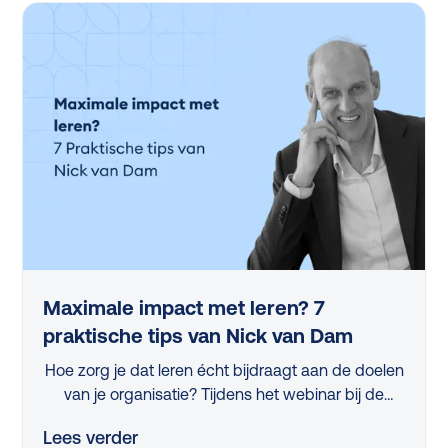
Maximale impact met leren? 7
praktische tips van Nick van Dam
Hoe zorg je dat leren écht bijdraagt aan de doelen
van je organisatie? Tijdens het webinar bij de
lancering van de L&D Monitor 2025 deelde
Lees verder
professor Nick van Dam 7 concrete tips die iedere