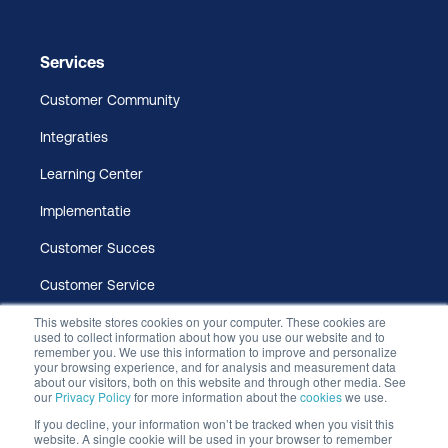
Services
Customer Community
Integraties
Learning Center
Implementatie
Customer Succes
Customer Service
This website stores cookies on your computer. These cookies are
used to collect information about how you use our website and to
remember you. We use this information to improve and personalize
your browsing experience, and for analysis and measurement data
about our visitors, both on this website and through other media. See
our
Privacy Policy
for more information about the
cookies
we use.
If you decline, your information won’t be tracked when you visit this
website. A single cookie will be used in your browser to remember