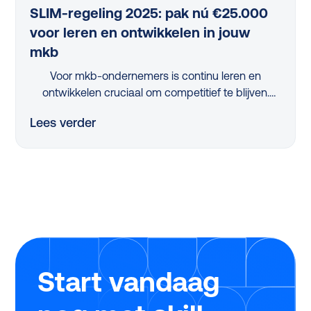
SLIM-regeling 2025: pak nú €25.000
voor leren en ontwikkelen in jouw
mkb
Voor mkb-ondernemers is continu leren en
ontwikkelen cruciaal om competitief te blijven.
Maar met beperkte tijd en middelen is dit een
Lees verder
flinke uitdaging. Dus, hoe pak je dit slim aan?
Dankzij de vernieuwde, nóg eenvoudigere SLIM-
regeling kan je in 2025 als mkb-bedrijf tot wel
€25.000 scoren om jouw leerprogramma’s te
verbeteren. Tijdens ons webinar legden experts
Twan de Laat (Ignite Group) en Michiel Geerlings
(Studytube) haarfijn uit hoe jij dit jaar zonder
stress, snel en eenvoudig gebruikmaakt van deze
regeling.
Start vandaag