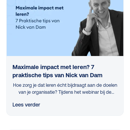
Maximale impact met leren? 7
praktische tips van Nick van Dam
Hoe zorg je dat leren écht bijdraagt aan de doelen
van je organisatie? Tijdens het webinar bij de
lancering van de L&D Monitor 2025 deelde
Lees verder
professor Nick van Dam 7 concrete tips die iedere
L&D-professional vandaag nog kan toepassen.
Van strategische skillanalyse tot het activeren van
managers en het slim meten van impact, in dit