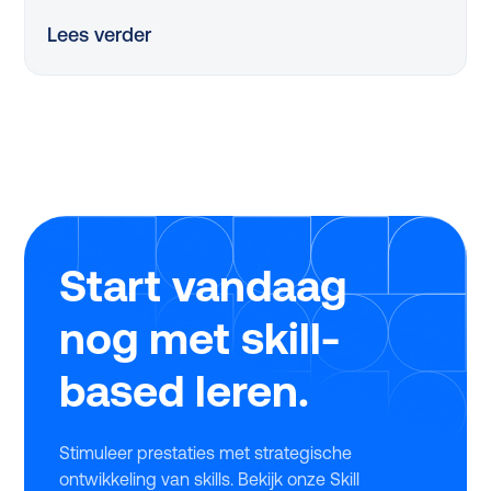
Maar met beperkte tijd en middelen is dit een
Lees verder
flinke uitdaging. Dus, hoe pak je dit slim aan?
Dankzij de vernieuwde, nóg eenvoudigere SLIM-
regeling kan je in 2025 als mkb-bedrijf tot wel
€25.000 scoren om jouw leerprogramma’s te
verbeteren. Tijdens ons webinar legden experts
Twan de Laat (Ignite Group) en Michiel Geerlings
(Studytube) haarfijn uit hoe jij dit jaar zonder
stress, snel en eenvoudig gebruikmaakt van deze
regeling.
Start vandaag
nog met skill-
based leren.
Stimuleer prestaties met strategische
ontwikkeling van skills. Bekijk onze Skill