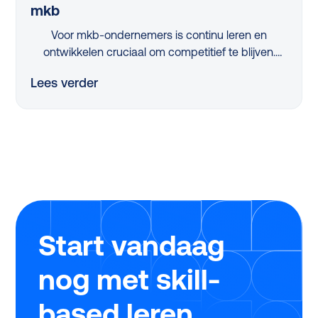
mkb
Voor mkb-ondernemers is continu leren en
ontwikkelen cruciaal om competitief te blijven.
Maar met beperkte tijd en middelen is dit een
Lees verder
flinke uitdaging. Dus, hoe pak je dit slim aan?
Dankzij de vernieuwde, nóg eenvoudigere SLIM-
regeling kan je in 2025 als mkb-bedrijf tot wel
€25.000 scoren om jouw leerprogramma’s te
verbeteren. Tijdens ons webinar legden experts
Twan de Laat (Ignite Group) en Michiel Geerlings
(Studytube) haarfijn uit hoe jij dit jaar zonder
stress, snel en eenvoudig gebruikmaakt van deze
regeling.
Start vandaag
nog met skill-
based leren.