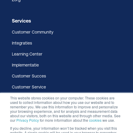
Services
Customer Community
Integraties
Learning Center
Implementatie
Customer Succes
Customer Service
This website stores cookies on your computer. These cookies are
used to collect information about how you use our website and to
remember you. We use this information to improve and personalize
your browsing experience, and for analysis and measurement data
about our visitors, both on this website and through other media. See
our
Privacy Policy
for more information about the
cookies
we use.
If you decline, your information won’t be tracked when you visit this
website. A single cookie will be used in your browser to remember