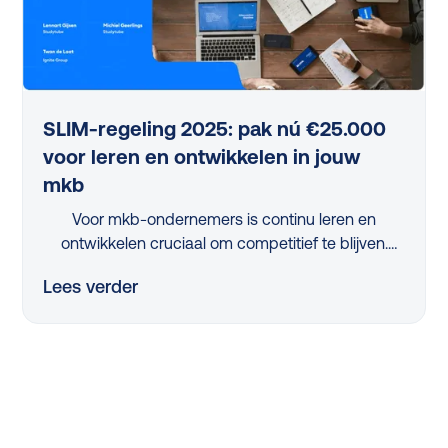
SLIM-regeling 2025: pak nú €25.000
voor leren en ontwikkelen in jouw
mkb
Voor mkb-ondernemers is continu leren en
ontwikkelen cruciaal om competitief te blijven.
Maar met beperkte tijd en middelen is dit een
Lees verder
flinke uitdaging. Dus, hoe pak je dit slim aan?
Dankzij de vernieuwde, nóg eenvoudigere SLIM-
regeling kan je in 2025 als mkb-bedrijf tot wel
€25.000 scoren om jouw leerprogramma’s te
verbeteren. Tijdens ons webinar legden experts
Twan de Laat (Ignite Group) en Michiel Geerlings
(Studytube) haarfijn uit hoe jij dit jaar zonder