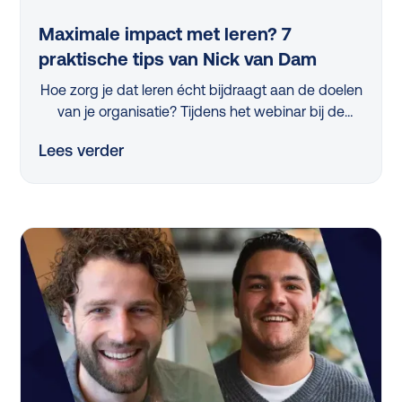
Maximale impact met leren? 7
praktische tips van Nick van Dam
Hoe zorg je dat leren écht bijdraagt aan de doelen
van je organisatie? Tijdens het webinar bij de
lancering van de L&D Monitor 2025 deelde
Lees verder
professor Nick van Dam 7 concrete tips die iedere
L&D-professional vandaag nog kan toepassen.
Van strategische skillanalyse tot het activeren van
managers en het slim meten van impact, in dit
artikel vind je de belangrijkste inzichten op een rij.