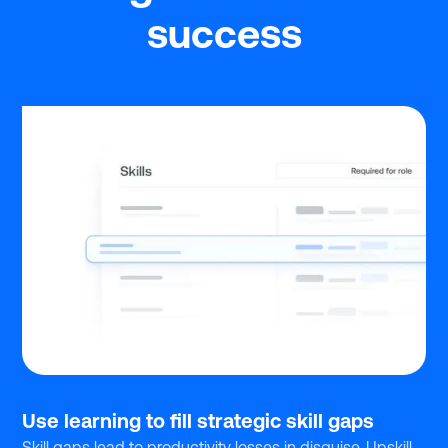
success
Use learning to fill strategic skill gaps
Skill gaps lead to productivity losses in disguise. Upskill