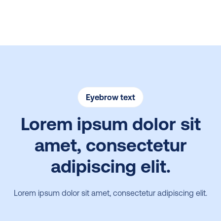
regeling kan je in 2025 als mkb-bedrijf tot wel
€25.000 scoren om jouw leerprogramma’s te
verbeteren. Tijdens ons webinar legden experts
Twan de Laat (Ignite Group) en Michiel Geerlings
(Studytube) haarfijn uit hoe jij dit jaar zonder
stress, snel en eenvoudig gebruikmaakt van deze
regeling.
Eyebrow text
Lorem ipsum dolor sit
amet, consectetur
adipiscing elit.
Lorem ipsum dolor sit amet, consectetur adipiscing elit.