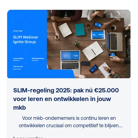
antwoord. Gerónimo Gerrissen (Ciphix) en Frank
Stoer (Studytube) deelden praktische inzichten en
Ciphix’ bewezen aanpak, waarbij de ‘10% regel’
centraal staat. Ontdek in dit webinar-verslag hoe
je leren slim en gefaseerd oppakt en ontwikkeling
niet alleen toegankelijk, maar ook direct waardevol
maakt voor je organisatie.
SLIM-regeling 2025: pak nú €25.000
voor leren en ontwikkelen in jouw
mkb
Voor mkb-ondernemers is continu leren en
ontwikkelen cruciaal om competitief te blijven.
Maar met beperkte tijd en middelen is dit een