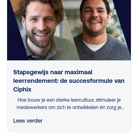
Stapsgewijs naar maximaal
leerrendement: de succesformule van
Ciphix
Hoe bouw je een sterke leercultuur, stimuleer je
medewerkers om zich te ontwikkelen én zorg je
ervoor dat de juiste skills ontwikkeld worden?
Lees verder
Tijdens het webinar 'Stapsgewijs naar maximaal
leerrendement met Ciphix’ kregen L&D-
professionals uit het mkb hierop een helder