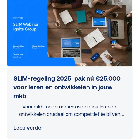
Stoer (Studytube) deelden praktische inzichten en
Ciphix’ bewezen aanpak, waarbij de ‘10% regel’
centraal staat. Ontdek in dit webinar-verslag hoe
je leren slim en gefaseerd oppakt en ontwikkeling
niet alleen toegankelijk, maar ook direct waardevol
maakt voor je organisatie.
SLIM-regeling 2025: pak nú €25.000
voor leren en ontwikkelen in jouw
mkb
Voor mkb-ondernemers is continu leren en
ontwikkelen cruciaal om competitief te blijven.
Maar met beperkte tijd en middelen is dit een
Lees verder
flinke uitdaging. Dus, hoe pak je dit slim aan?
Dankzij de vernieuwde, nóg eenvoudigere SLIM-