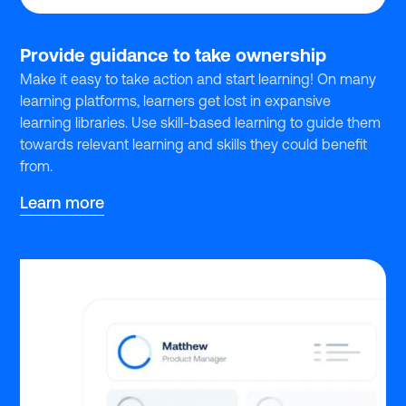
Provide guidance to take ownership
Make it easy to take action and start learning! On many
learning platforms, learners get lost in expansive
learning libraries. Use skill-based learning to guide them
towards relevant learning and skills they could benefit
from.
Learn more