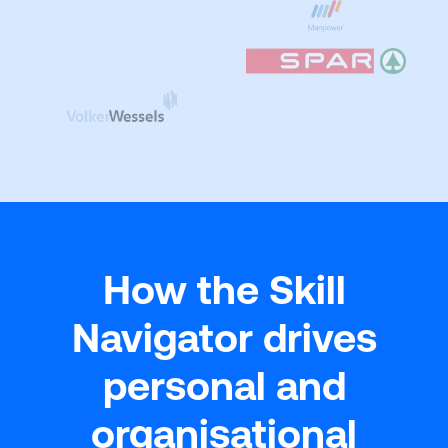
How the Skill
Navigator drives
personal and
organisational