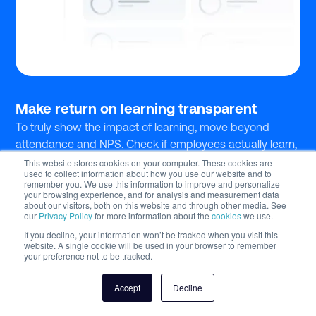
Make return on learning transparent
To truly show the impact of learning, move beyond
attendance and NPS. Check if employees actually learn,
use new knowledge in daily tasks, and demonstrate
This website stores cookies on your computer. These cookies are
used to collect information about how you use our website and to
clear skill progression. It’s about real growth, not just
remember you. We use this information to improve and personalize
numbers.
your browsing experience, and for analysis and measurement data
about our visitors, both on this website and through other media. See
our
Privacy Policy
for more information about the
cookies
we use.
Learn more
If you decline, your information won’t be tracked when you visit this
website. A single cookie will be used in your browser to remember
your preference not to be tracked.
Accept
Decline