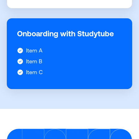
Onboarding with Studytube
Item A
Item B
Item C