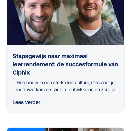
Stapsgewijs naar maximaal
leerrendement: de succesformule van
Ciphix
Hoe bouw je een sterke leercultuur, stimuleer je
medewerkers om zich te ontwikkelen én zorg je
ervoor dat de juiste skills ontwikkeld worden?
Lees verder
Tijdens het webinar 'Stapsgewijs naar maximaal
leerrendement met Ciphix’ kregen L&D-
professionals uit het mkb hierop een helder
antwoord. Gerónimo Gerrissen (Ciphix) en Frank