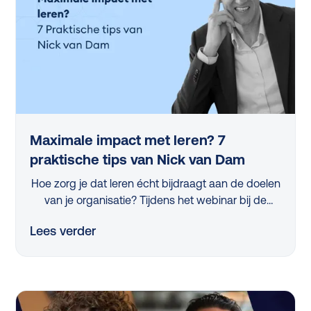
Maximale impact met leren? 7
praktische tips van Nick van Dam
Hoe zorg je dat leren écht bijdraagt aan de doelen
van je organisatie? Tijdens het webinar bij de
lancering van de L&D Monitor 2025 deelde
Lees verder
professor Nick van Dam 7 concrete tips die iedere
L&D-professional vandaag nog kan toepassen.
Van strategische skillanalyse tot het activeren van
managers en het slim meten van impact, in dit
artikel vind je de belangrijkste inzichten op een rij.