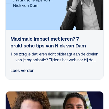
Maximale impact met leren? 7
praktische tips van Nick van Dam
Hoe zorg je dat leren écht bijdraagt aan de doelen
van je organisatie? Tijdens het webinar bij de
lancering van de L&D Monitor 2025 deelde
Lees verder
professor Nick van Dam 7 concrete tips die iedere
L&D-professional vandaag nog kan toepassen.
Van strategische skillanalyse tot het activeren van
managers en het slim meten van impact, in dit
artikel vind je de belangrijkste inzichten op een rij.