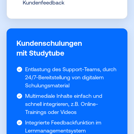
Kundenfeedback
Kundenschulungen
mit Studytube
Entlastung des Support-Teams, durch
24/7-Bereitstellung von digitalem
Schulungsmaterial
Multimediale Inhalte einfach und
schnell integrieren, z.B. Online-
Trainings oder Videos
Integrierte Feedbackfunktion im
Lernmanagementsystem